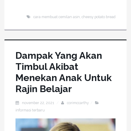
cara membuat cemilan asin
,
cheesy potato bread
Dampak Yang Akan
Timbul Akibat
Menekan Anak Untuk
Rajin Belajar
november 22, 2021
corimccarthy
informasi terbaru