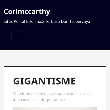
Corimccarthy
Situs Portal Informasi Terbaru Dan Terpercaya
GIGANTISME
published: march 1, 2022 / updated: march 1, 2022
corimccarthy
penyakit a-z