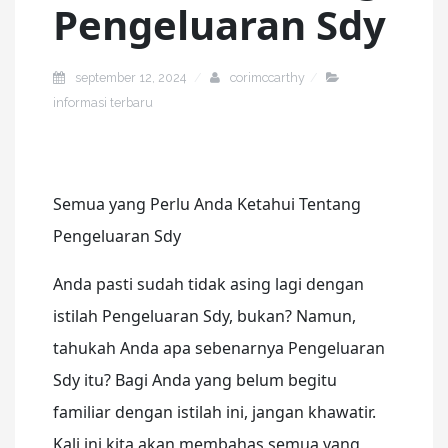
Pengeluaran Sdy
september 12, 2024
corimccarthy
informasi terbaru
Semua yang Perlu Anda Ketahui Tentang
Pengeluaran Sdy
Anda pasti sudah tidak asing lagi dengan
istilah Pengeluaran Sdy, bukan? Namun,
tahukah Anda apa sebenarnya Pengeluaran
Sdy itu? Bagi Anda yang belum begitu
familiar dengan istilah ini, jangan khawatir.
Kali ini kita akan membahas semua yang