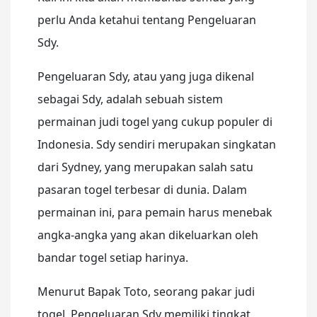
perlu Anda ketahui tentang Pengeluaran
Sdy.
Pengeluaran Sdy, atau yang juga dikenal
sebagai Sdy, adalah sebuah sistem
permainan judi togel yang cukup populer di
Indonesia. Sdy sendiri merupakan singkatan
dari Sydney, yang merupakan salah satu
pasaran togel terbesar di dunia. Dalam
permainan ini, para pemain harus menebak
angka-angka yang akan dikeluarkan oleh
bandar togel setiap harinya.
Menurut Bapak Toto, seorang pakar judi
togel, Pengeluaran Sdy memiliki tingkat