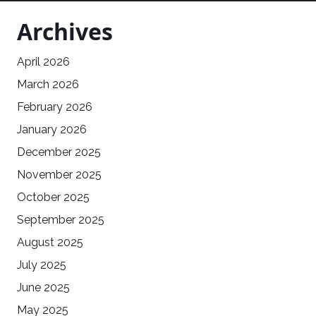
Archives
April 2026
March 2026
February 2026
January 2026
December 2025
November 2025
October 2025
September 2025
August 2025
July 2025
June 2025
May 2025