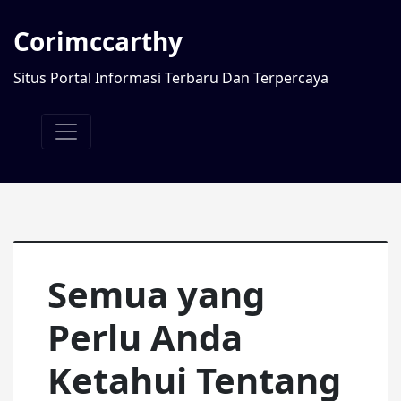
Corimccarthy
Situs Portal Informasi Terbaru Dan Terpercaya
Semua yang
Perlu Anda
Ketahui Tentang