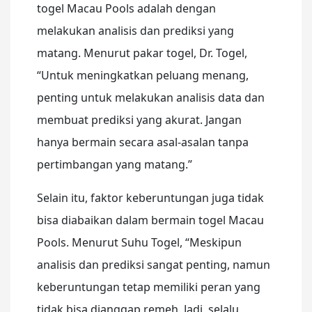
togel Macau Pools adalah dengan
melakukan analisis dan prediksi yang
matang. Menurut pakar togel, Dr. Togel,
“Untuk meningkatkan peluang menang,
penting untuk melakukan analisis data dan
membuat prediksi yang akurat. Jangan
hanya bermain secara asal-asalan tanpa
pertimbangan yang matang.”
Selain itu, faktor keberuntungan juga tidak
bisa diabaikan dalam bermain togel Macau
Pools. Menurut Suhu Togel, “Meskipun
analisis dan prediksi sangat penting, namun
keberuntungan tetap memiliki peran yang
tidak bisa dianggap remeh. Jadi, selalu