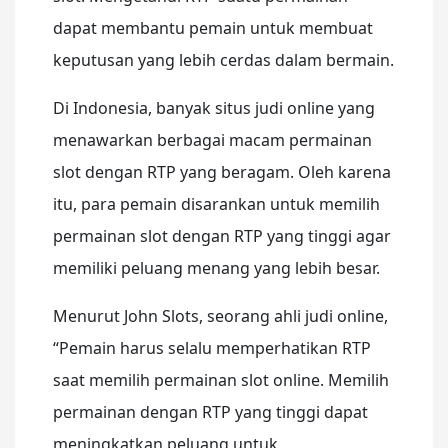
dapat membantu pemain untuk membuat
keputusan yang lebih cerdas dalam bermain.
Di Indonesia, banyak situs judi online yang
menawarkan berbagai macam permainan
slot dengan RTP yang beragam. Oleh karena
itu, para pemain disarankan untuk memilih
permainan slot dengan RTP yang tinggi agar
memiliki peluang menang yang lebih besar.
Menurut John Slots, seorang ahli judi online,
“Pemain harus selalu memperhatikan RTP
saat memilih permainan slot online. Memilih
permainan dengan RTP yang tinggi dapat
meningkatkan peluang untuk