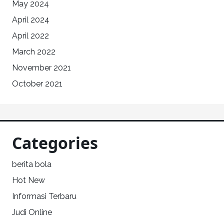
May 2024
April 2024
April 2022
March 2022
November 2021
October 2021
Categories
berita bola
Hot New
Informasi Terbaru
Judi Online