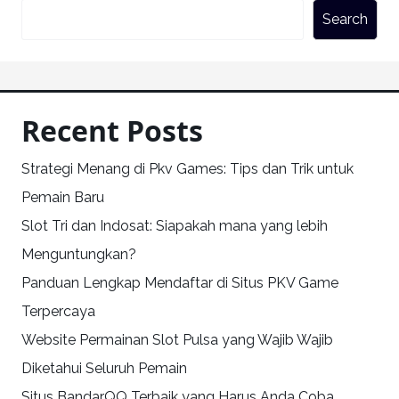
Search
Recent Posts
Strategi Menang di Pkv Games: Tips dan Trik untuk
Pemain Baru
Slot Tri dan Indosat: Siapakah mana yang lebih
Menguntungkan?
Panduan Lengkap Mendaftar di Situs PKV Game
Terpercaya
Website Permainan Slot Pulsa yang Wajib Wajib
Diketahui Seluruh Pemain
Situs BandarQQ Terbaik yang Harus Anda Coba