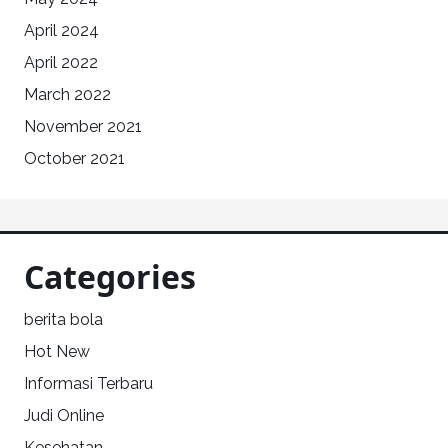
April 2024
April 2022
March 2022
November 2021
October 2021
Categories
berita bola
Hot New
Informasi Terbaru
Judi Online
Kesehatan