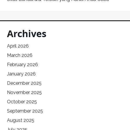
Archives
April 2026
March 2026
February 2026
January 2026
December 2025
November 2025
October 2025
September 2025
August 2025
July 2025