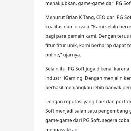
menakjubkan, game-game dari PG Soft 
Menurut Brian K Tang, CEO dari PG So
kualitas dan inovasi. “Kami selalu b
bagi para pemain kami. Dengan ter
fitur-fitur unik, kami berharap dapat
online,” ujarnya.
Selain itu, PG Soft juga dikenal kar
industri iGaming. Dengan menjalin ke
berhasil menjangkau lebih banyak pem
Dengan reputasi yang baik dan portof
Soft menjadi salah satu pengembang 
game-game dari PG Soft, segera coba
mengasyikkan!