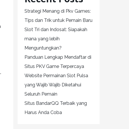
Strategi Menang di Pkv Games:
Tips dan Trik untuk Pemain Baru
h
Slot Tri dan Indosat: Siapakah
mana yang lebih
Menguntungkan?
Panduan Lengkap Mendaftar di
Situs PKV Game Terpercaya
.
Website Permainan Slot Pulsa
yang Wajib Wajib Diketahui
Seluruh Pemain
Situs BandarQQ Terbaik yang
Harus Anda Coba