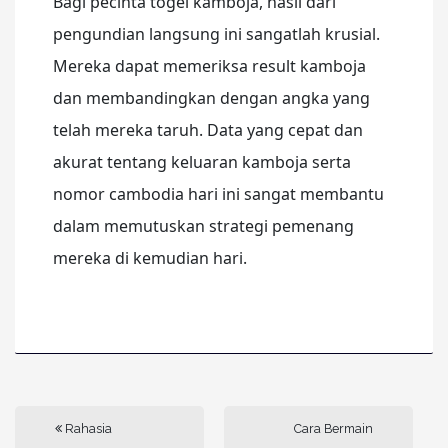
Bagi pecinta togel kamboja, hasil dari
pengundian langsung ini sangatlah krusial.
Mereka dapat memeriksa result kamboja
dan membandingkan dengan angka yang
telah mereka taruh. Data yang cepat dan
akurat tentang keluaran kamboja serta
nomor cambodia hari ini sangat membantu
dalam memutuskan strategi pemenang
mereka di kemudian hari.
Rahasia
Cara Bermain