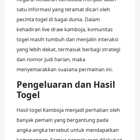
satu informasi yang teramat dicari oleh
pecinta togel di bagai dunia. Dalam
kehadiran live draw kamboja, komunitas
togel masih tumbuh dan menjalin interaksi
yang lebih dekat, termasuk berbagi strategi
dan nomor judi harian, maka
menyemarakkan suasana permainan ini.
Pengeluaran dan Hasil
Togel
Hasil togel Kamboja menjadi perhatian oleh
banyak pemain yang bergantung pada
angka-angka tersebut untuk mendapatkan
kemenangan. Semua pengeluaran dilakukan