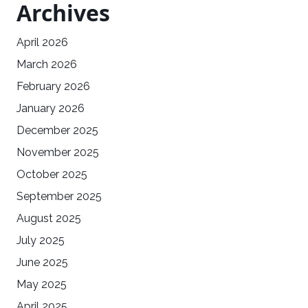
Archives
April 2026
March 2026
February 2026
January 2026
December 2025
November 2025
October 2025
September 2025
August 2025
July 2025
June 2025
May 2025
April 2025