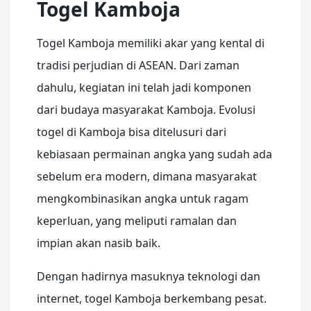
Togel Kamboja
Togel Kamboja memiliki akar yang kental di
tradisi perjudian di ASEAN. Dari zaman
dahulu, kegiatan ini telah jadi komponen
dari budaya masyarakat Kamboja. Evolusi
togel di Kamboja bisa ditelusuri dari
kebiasaan permainan angka yang sudah ada
sebelum era modern, dimana masyarakat
mengkombinasikan angka untuk ragam
keperluan, yang meliputi ramalan dan
impian akan nasib baik.
Dengan hadirnya masuknya teknologi dan
internet, togel Kamboja berkembang pesat.