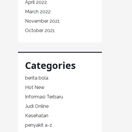
April 2022
March 2022
November 2021
October 2021
Categories
berita bola
Hot New
Informasi Terbaru
Judi Online
Kesehatan
penyakit a-z