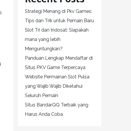
Strategi Menang di Pkv Games:
i
Tips dan Trik untuk Pemain Baru
Slot Tri dan Indosat: Siapakah
mana yang lebih
Menguntungkan?
Panduan Lengkap Mendaftar di
i
Situs PKV Game Terpercaya
Website Permainan Slot Pulsa
yang Wajib Wajib Diketahui
Seluruh Pemain
Situs BandarQQ Terbaik yang
Harus Anda Coba