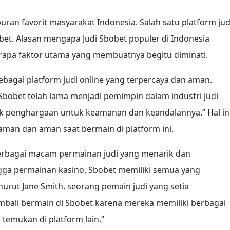
iburan favorit masyarakat Indonesia. Salah satu platform jud
bet. Alasan mengapa Judi Sbobet populer di Indonesia
rapa faktor utama yang membuatnya begitu diminati.
ebagai platform judi online yang terpercaya dan aman.
“Sbobet telah lama menjadi pemimpin dalam industri judi
 penghargaan untuk keamanan dan keandalannya.” Hal in
man dan aman saat bermain di platform ini.
berbagai macam permainan judi yang menarik dan
gga permainan kasino, Sbobet memiliki semua yang
urut Jane Smith, seorang pemain judi yang setia
mbali bermain di Sbobet karena mereka memiliki berbagai
 temukan di platform lain.”