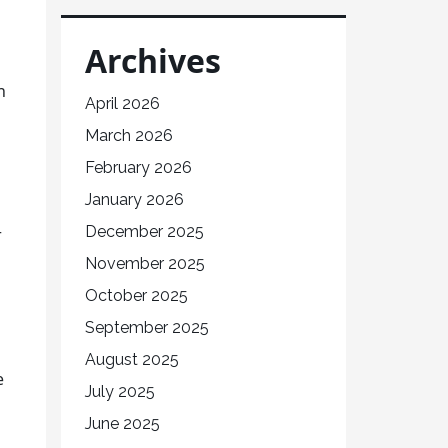
Archives
n
April 2026
March 2026
February 2026
January 2026
December 2025
r
November 2025
October 2025
September 2025
August 2025
e
July 2025
June 2025