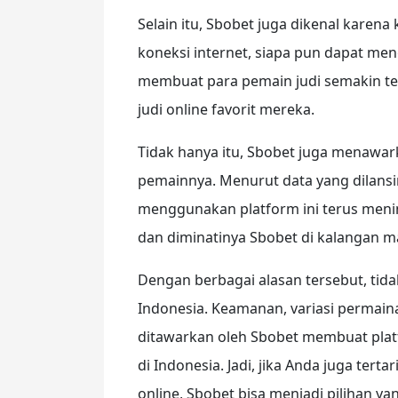
Selain itu, Sbobet juga dikenal kar
koneksi internet, siapa pun dapat men
membuat para pemain judi semakin t
judi online favorit mereka.
Tidak hanya itu, Sbobet juga menawa
pemainnya. Menurut data yang dilansir
menggunakan platform ini terus menin
dan diminatinya Sbobet di kalangan m
Dengan berbagai alasan tersebut, tida
Indonesia. Keamanan, variasi permai
ditawarkan oleh Sbobet membuat platf
di Indonesia. Jadi, jika Anda juga te
online, Sbobet bisa menjadi pilihan y