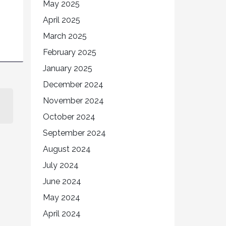
May 2025
April 2025
March 2025
February 2025
January 2025
December 2024
November 2024
October 2024
September 2024
August 2024
July 2024
June 2024
May 2024
April 2024