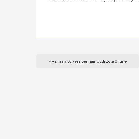
Rahasia Sukses Bermain Judi Bola Online