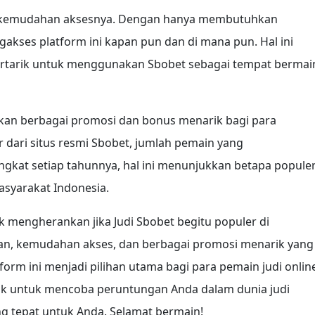
ena kemudahan aksesnya. Dengan hanya membutuhkan
gakses platform ini kapan pun dan di mana pun. Hal ini
ertarik untuk menggunakan Sbobet sebagai tempat bermai
rkan berbagai promosi dan bonus menarik bagi para
 dari situs resmi Sbobet, jumlah pemain yang
gkat setiap tahunnya, hal ini menunjukkan betapa popule
asyarakat Indonesia.
k mengherankan jika Judi Sbobet begitu populer di
nan, kemudahan akses, dan berbagai promosi menarik yang
orm ini menjadi pilihan utama bagi para pemain judi onlin
rtarik untuk mencoba peruntungan Anda dalam dunia judi
ang tepat untuk Anda. Selamat bermain!