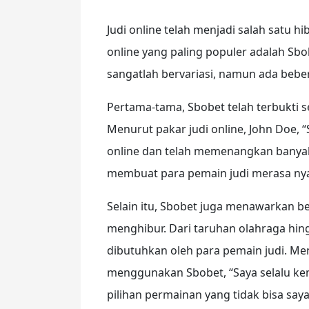
Judi online telah menjadi salah satu h
online yang paling populer adalah Sbo
sangatlah bervariasi, namun ada bebe
Pertama-tama, Sbobet telah terbukti s
Menurut pakar judi online, John Doe, 
online dan telah memenangkan banyak
membuat para pemain judi merasa nya
Selain itu, Sbobet juga menawarkan 
menghibur. Dari taruhan olahraga hin
dibutuhkan oleh para pemain judi. Men
menggunakan Sbobet, “Saya selalu ke
pilihan permainan yang tidak bisa saya